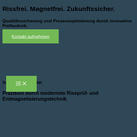
Zum
Rissfrei. Magnetfrei. Zukunftssicher.
Inhalt
springen
Qualitätssicherung und Prozessoptimierung durch innovative
Prüftechnik.
Kontakt aufnehmen
Sicherheit und Qualität
Präzision durch modernste Rissprüf- und
Entmagnetisierungstechnik