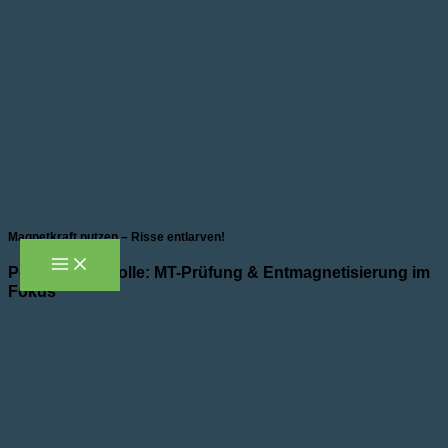
Zum
Inhalt
springen
Magnetkraft nutzen – Risse entlarven!
Perfekte Kontrolle: MT-Prüfung & Entmagnetisierung im
Fokus