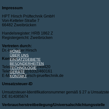
Zum
Impressum
Inhalt
springen
HPT Hirsch Prüftechnik GmbH
Von-Ketteler-Straße 7
66482 Zweibrücken
Handelsregister: HRB 1862 Z
Registergericht: Zweibrücken
Vertreten durch:
Dr.-Ing. Peter Hirsch
HOME
ÜBER UNS
Kontakt
EINSATZGEBIETE
BESONDERHEITEN
Telefon: +49 (0) 6332/49420
TECHNOLOGIE
Telefax: +49 (0) 6332/460161
GERÄTE
E-Mail: info@hirsch-prueftechnik.de
KONTAKT
Umsatzsteuer-ID
Umsatzsteuer-Identifikationsnummer gemäß § 27 a Umsatzste
DE 814085674
Verbraucher­streit­beilegung/Universal­schlichtungs­stelle